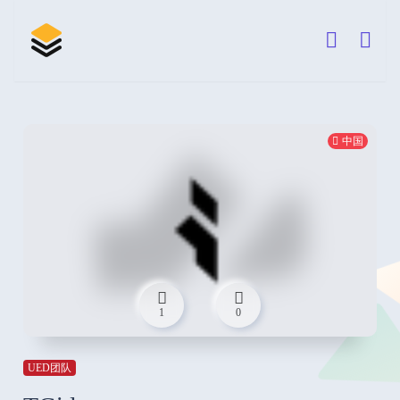
中国
1
0
UED团队