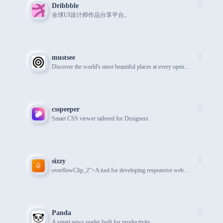
Dribbble
全球UI设计师作品分享平台。
mustsee
Discover the world's most beautiful places at every opened tab.
csspeeper
Smart CSS viewer tailored for Designers.
sizzy
overflowClip_2">A tool for developing responsive websites crazy-fast
Panda
A smart news reader built for productivity.